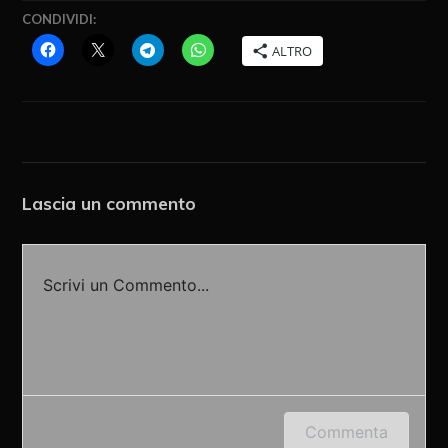
CONDIVIDI:
ALTRO
Lascia un commento
Scrivi un Commento...
Accedi o fornisci il tuo nome o indirizzo e-mail
Commenta
per lasciare un commento.