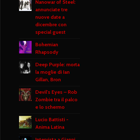
Nanowar of Steel:
annunciate tre
nuove date a
dicembre con
special guest
Bohemian
Rhapsody
Deep Purple: morta
la moglie di Ian
Gillan, Bron
Devil's Eyes – Rob
Zombie tra il palco
e lo schermo
Lucio Battisti -
Anima Latina
Intervista a Gianni