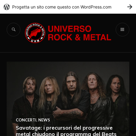
Progetta un sito come questo con WordPress.com
C
Universo Rock &
Metal
CONCERTI
,
NEWS
Savatage: i precursori del progressive
metal chiudono il programma del Beats