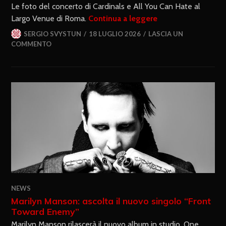
Le foto del concerto di Cardinals e All You Can Hate al
Largo Venue di Roma.
Continua a leggere
SERGIO SVYSTUN
18 LUGLIO 2026
LASCIA UN
COMMENTO
NEWS
Marilyn Manson: ascolta il nuovo singolo “Front
Toward Enemy”
Marilyn Manson rilascerà il nuovo album in studio, One