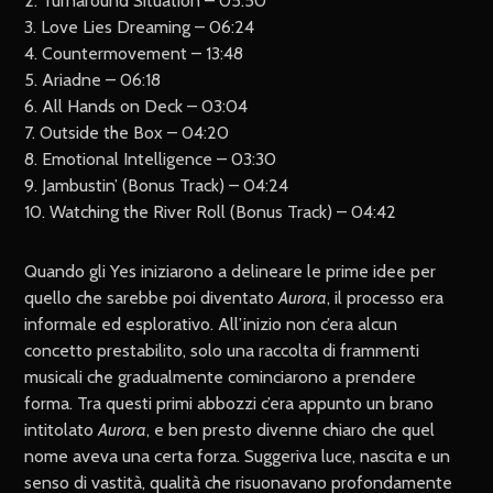
2. Turnaround Situation – 05:50
3. Love Lies Dreaming – 06:24
4. Countermovement – 13:48
5. Ariadne – 06:18
6. All Hands on Deck – 03:04
7. Outside the Box – 04:20
8. Emotional Intelligence – 03:30
9. Jambustin’ (Bonus Track) – 04:24
10. Watching the River Roll (Bonus Track) – 04:42
Quando gli Yes iniziarono a delineare le prime idee per
quello che sarebbe poi diventato
Aurora
, il processo era
informale ed esplorativo. All’inizio non c’era alcun
concetto prestabilito, solo una raccolta di frammenti
musicali che gradualmente cominciarono a prendere
forma. Tra questi primi abbozzi c’era appunto un brano
intitolato
Aurora
, e ben presto divenne chiaro che quel
nome aveva una certa forza. Suggeriva luce, nascita e un
senso di vastità, qualità che risuonavano profondamente