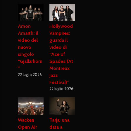
Amon
Hollywood
Amarth: il
Vampires:
video del
guarda il
nuovo
video di
singolo
“Ace of
“Gjallarhorn
Spades (At
”
Montreux
22 luglio 2026
Jazz
Festival)”
22 luglio 2026
Wacken
Tarja: una
Open Air
data a