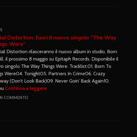
S
ial Distortion: fuori il nuovo singolo “The Way
ngs Were”
cial Distortion rilasceranno il nuovo album in studio, Born
ill, il prossimo 8 maggio su Epitaph Records. Disponibile il
o singolo The Way Things Were: Tracklist:01. Born To
gs Were04. Tonight05. Partners In Crime06. Crazy
y (Don’t Look Back)09. Never Goin’ Back Again10.
You
Continua a leggere
UN COMMENTO