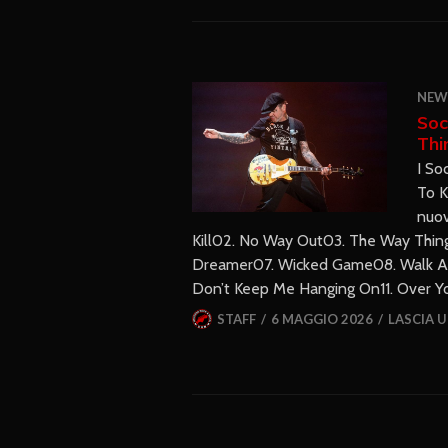
NEW
Soc
Thi
I So
To K
nuov
Kill02. No Way Out03. The Way Thin
Dreamer07. Wicked Game08. Walk Awa
Don’t Keep Me Hanging On11. Over 
STAFF
6 MAGGIO 2026
LASCIA 