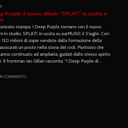
S
p Purple: il nuovo album “SPLAT!” in uscita a
io
nicato stampa: I Deep Purple tornano con il nuovo
m in studio, SPLAT!, in uscita su earMUSIC il 3 luglio. Con
e 120 milioni di copie vendute dalla formazione della
ssicurati un posto nella storia del rock. Piuttosto che
 hanno continuato ad ampliarla, guidati dallo stesso spirito
ri. Il frontman Ian Gillan racconta: “I Deep Purple di …
UN COMMENTO