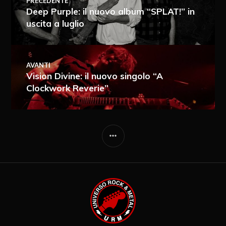
PRECEDENTE
Deep Purple: il nuovo album “SPLAT!” in
uscita a luglio
AVANTI
Vision Divine: il nuovo singolo “A
Clockwork Reverie”
Ricevi i nuovi articoli via e-mail
Immediata
Giornalmente
Ricevi i nuovi commenti via e-mail
Settimanalmente
Do il mio consenso affinché un
cookie salvi i miei dati (nome, e-mail,
sito web) per il prossimo commento.