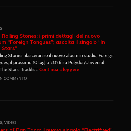
S
 Rolling Stones: i primi dettagli del nuovo
um “Foreign Tongues”; ascolta il singolo “In
 Stars”
lling Stones rilasceranno il nuovo album in studio, Foreign
ues, il prossimo 10 luglio 2026 su Polydor/Universal
The Stars: Tracklist:
Continua a leggere
UN COMMENTO
S
,
VIDEO
ers of Pan Tang: il nuovo singolo “Electrifyed”