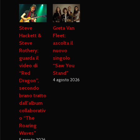
Steve
Greta Van
Hackett &
Fleet:
Steve
ascolta il
Rothery:
nuovo
guarda il
singolo
video di
“Saw You
“Red
Stand”
4 agosto 2026
Dragon”,
secondo
brano tratto
dall’album
collaborativ
o “The
Roaring
Waves”
5 agosto 2026