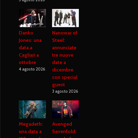
Danko
Nanowar of
Jones: una
Steel:
data a
annunciate
Cagliari a
tre nuove
ottobre
date a
4 agosto 2026
dicembre
con special
guest
3 agosto 2026
Megadeth:
Avenged
una data a
Sevenfold: