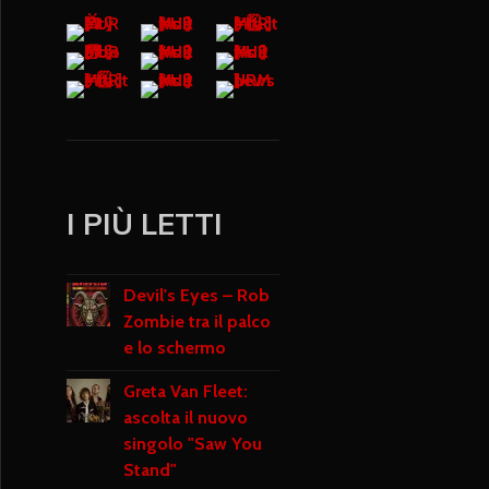
I PIÙ LETTI
Devil's Eyes – Rob
Zombie tra il palco
e lo schermo
Greta Van Fleet:
ascolta il nuovo
singolo "Saw You
Stand"