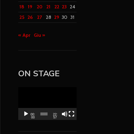
18
19
20
21
22
23
24
25
26
27
28
29
30
31
« Apr
Giu »
ON STAGE
V
i
d
e
00:
22:
00
57
o
P
l