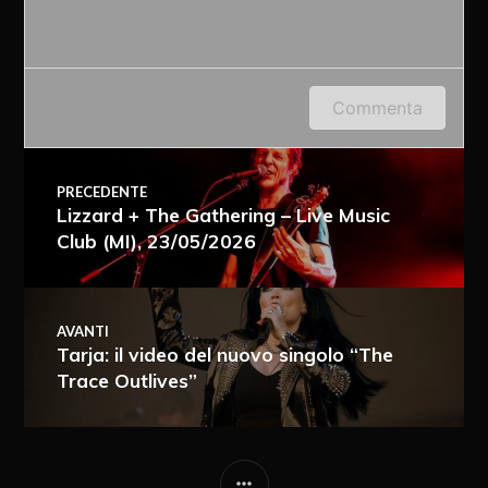
Accedi o fornisci il tuo nome o indirizzo e-mail
Commenta
per lasciare un commento.
PRECEDENTE
Lizzard + The Gathering – Live Music
Club (MI), 23/05/2026
AVANTI
Tarja: il video del nuovo singolo “The
Trace Outlives”
Ricevi i nuovi articoli via e-mail
Immediata
Giornalmente