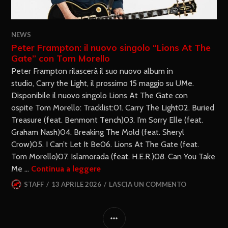
NEWS
Peter Frampton: il nuovo singolo “Lions At The
Gate” con Tom Morello
Peter Frampton rilascerà il suo nuovo album in
studio, Carry the Light, il prossimo 15 maggio su UMe.
Disponibile il nuovo singolo Lions At The Gate con
ospite Tom Morello: Tracklist:01. Carry The Light02. Buried
Treasure (feat. Benmont Tench)03. I’m Sorry Elle (feat.
Graham Nash)04. Breaking The Mold (feat. Sheryl
Crow)05. I Can’t Let It Be06. Lions At The Gate (feat.
Tom Morello)07. Islamorada (feat. H.E.R.)08. Can You Take
Me …
Continua a leggere
STAFF
13 APRILE 2026
LASCIA UN COMMENTO