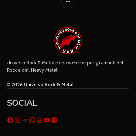
Giornalmente
Ricevi i nuovi commenti via e-mail
Settimanalmente
Do il mio consenso affinché un
cookie salvi i miei dati (nome, e-mail,
sito web) per il prossimo commento.
Universo Rock & Metal è una webzine per gli amanti del
Rock e dell’Heavy Metal.
© 2026 Universo Rock & Metal
SOCIAL