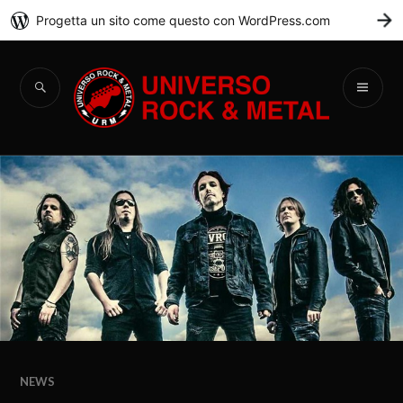
Progetta un sito come questo con WordPress.com
C
Universo Rock &
Metal
NEWS