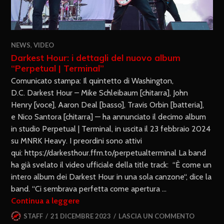
NEWS
,
VIDEO
Darkest Hour: i dettagli del nuovo album
“Perpetual | Terminal”
Comunicato stampa: Il quintetto di Washington,
D.C. Darkest Hour – Mike Schleibaum [chitarra], John
Henry [voce], Aaron Deal [basso], Travis Orbin [batteria],
e Nico Santora [chitarra] — ha annunciato il decimo album
in studio Perpetual | Terminal, in uscita il 23 febbraio 2024
su MNRK Heavy. I preordini sono attivi
qui: https://darkesthour.ffm.to/perpetualterminal La band
ha già svelato il video ufficiale della title track: “È come un
intero album dei Darkest Hour in una sola canzone“, dice la
band. “Ci sembrava perfetta come apertura …
Continua a leggere
STAFF
21 DICEMBRE 2023
LASCIA UN COMMENTO