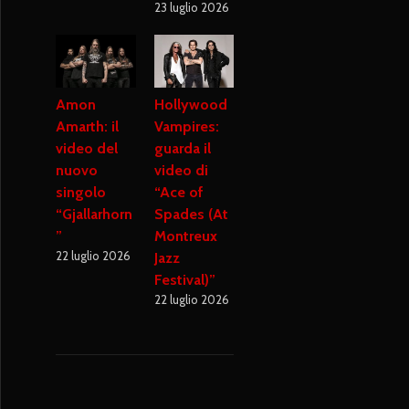
23 luglio 2026
Amon
Hollywood
Amarth: il
Vampires:
video del
guarda il
nuovo
video di
singolo
“Ace of
“Gjallarhorn
Spades (At
”
Montreux
22 luglio 2026
Jazz
Festival)”
22 luglio 2026