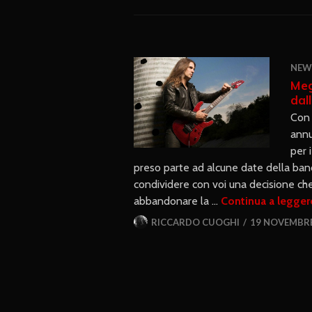
NEW
Meg
dal
Con 
annu
per 
preso parte ad alcune date della band
condividere con voi una decisione ch
abbandonare la …
Continua a legger
RICCARDO CUOGHI
19 NOVEMBRE