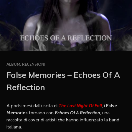
ALBUM
,
RECENSIONI
False Memories – Echoes Of A
Reflection
A pochi mesi dall’uscita di
The Last Nigh
t
Of Fall
, i
False
Memories
tornano con
Echoes Of A Reflection
, una
raccolta di cover di artisti che hanno influenzato la band
italiana.