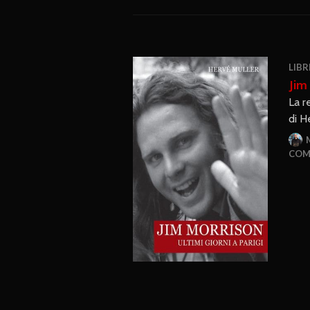
LIBR
Jim
La r
di H
COM