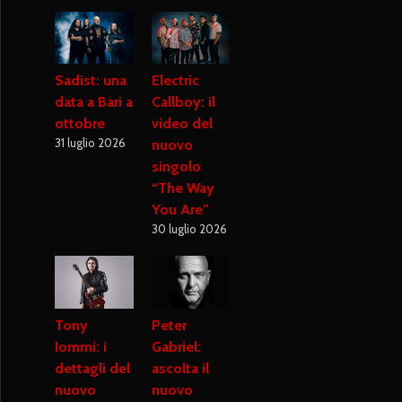
Sadist: una
Electric
data a Bari a
Callboy: il
ottobre
video del
31 luglio 2026
nuovo
singolo
“The Way
You Are”
30 luglio 2026
Tony
Peter
Iommi: i
Gabriel:
dettagli del
ascolta il
nuovo
nuovo