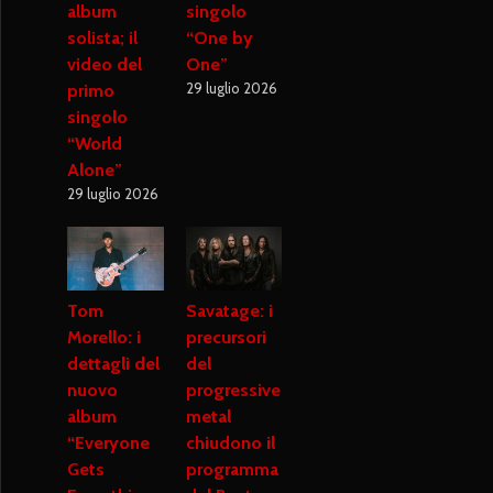
album
singolo
solista; il
“One by
video del
One”
29 luglio 2026
primo
singolo
“World
Alone”
29 luglio 2026
Tom
Savatage: i
Morello: i
precursori
dettagli del
del
nuovo
progressive
album
metal
“Everyone
chiudono il
Gets
programma