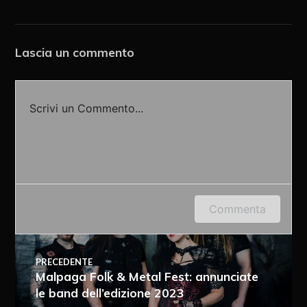
Lascia un commento
Scrivi un Commento...
Accedi o fornisci il tuo nome o indirizzo e-mail
Commenta
per lasciare un commento.
PRECEDENTE
Malpaga Folk & Metal Fest: annunciate
le band dell’edizione 2023