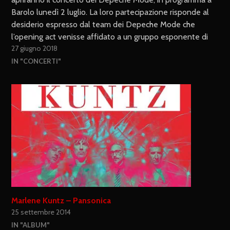
Barolo lunedì 2 luglio. La loro partecipazione risponde al
desiderio espresso dal team dei Depeche Mode che
l’opening act venisse affidato a un gruppo esponente di
27 giugno 2018
rilievo del genere: la scelta della…
IN "CONCERTI"
Marlene Kuntz – Pansonica
25 settembre 2014
IN "ALBUM"