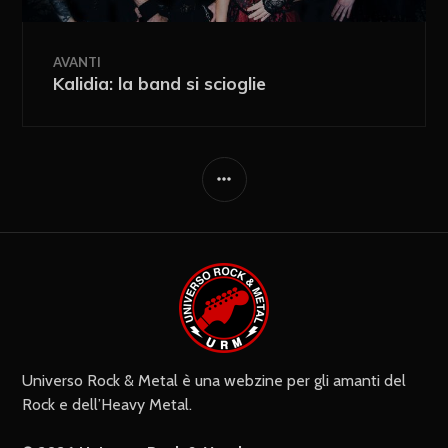
AVANTI
Kalidia: la band si scioglie
Ricevi i nuovi articoli via e-mail
Immediata
Giornalmente
Ricevi i nuovi commenti via e-mail
Settimanalmente
Do il mio consenso affinché un
cookie salvi i miei dati (nome, e-mail,
sito web) per il prossimo commento.
Universo Rock & Metal è una webzine per gli amanti del
Rock e dell’Heavy Metal.