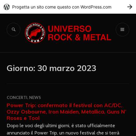
Progetta un sito come questo con WordPress.com
C
Universo Rock &
Metal
Giorno:
30 marzo 2023
CONCERTI
,
NEWS
Power Trip: confermato il festival con AC/DC,
Ozzy Osbourne, Iron Maiden, Metallica, Guns N’
Roses e Tool
Dopo le voci degli ultimi giorni, è stato ufficialmente
annunciato il Power Trip, un nuovo festival che si terrà