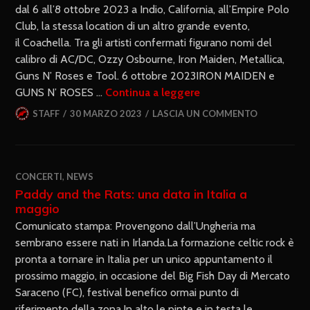
dal 6 all’8 ottobre 2023 a Indio, California, all’Empire Polo
Club, la stessa location di un altro grande evento,
il Coachella. Tra gli artisti confermati figurano nomi del
calibro di AC/DC, Ozzy Osbourne, Iron Maiden, Metallica,
Guns N’ Roses e Tool. 6 ottobre 2023IRON MAIDEN e
GUNS N’ ROSES …
Continua a leggere
STAFF
30 MARZO 2023
LASCIA UN COMMENTO
CONCERTI
,
NEWS
Paddy and the Rats: una data in Italia a
maggio
Comunicato stampa: Provengono dall’Ungheria ma
sembrano essere nati in Irlanda.La formazione celtic rock è
pronta a tornare in Italia per un unico appuntamento il
prossimo maggio, in occasione del Big Fish Day di Mercato
Saraceno (FC), festival benefico ormai punto di
riferimento della zona.In alto le pinte e in testa le