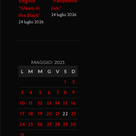
singolo
“Pandemon
“Gleam in
ium”
24 luglio 2026
the Black”
24 luglio 2026
MAGGIO: 2021
L
M
M
G
V
S
D
1
2
3
4
5
6
7
8
9
10
11
12
13
14
15
16
17
18
19
20
21
22
23
24
25
26
27
28
29
30
31