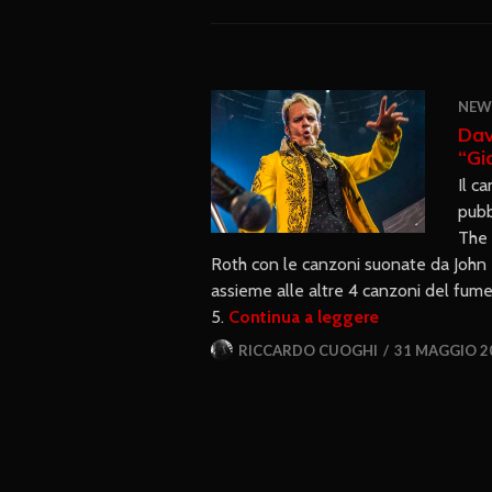
NEW
Dav
“Gi
Il c
pubb
The 
Roth con le canzoni suonate da John 
assieme alle altre 4 canzoni del fum
5.
Continua a leggere
RICCARDO CUOGHI
31 MAGGIO 2