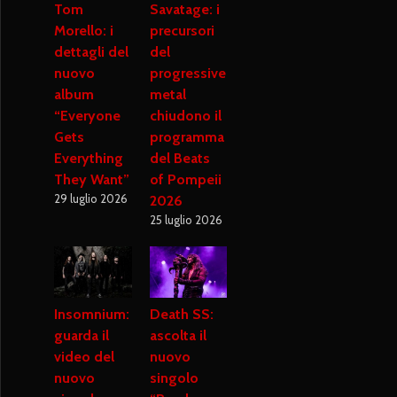
Tom
Savatage: i
Morello: i
precursori
dettagli del
del
nuovo
progressive
album
metal
“Everyone
chiudono il
Gets
programma
Everything
del Beats
They Want”
of Pompeii
29 luglio 2026
2026
25 luglio 2026
Insomnium:
Death SS:
guarda il
ascolta il
video del
nuovo
nuovo
singolo