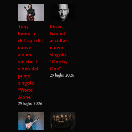
Tony
Peter
Iommi: i
Gabriel:
dettagli del
ascolta il
nuovo
nuovo
album
singolo
solista; il
“One by
video del
One”
29 luglio 2026
primo
singolo
“World
Alone”
29 luglio 2026