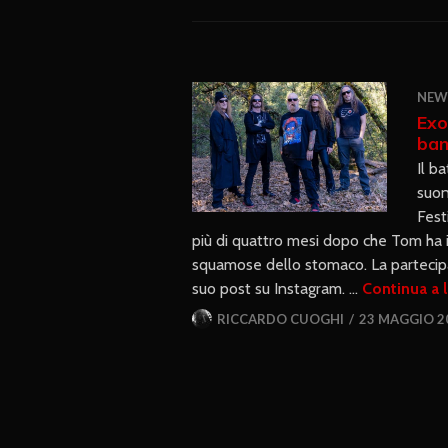
NEW
Exo
ban
Il b
suon
Fest
più di quattro mesi dopo che Tom ha in
squamose dello stomaco. La partecipa
suo post su Instagram. …
Continua a 
RICCARDO CUOGHI
23 MAGGIO 2