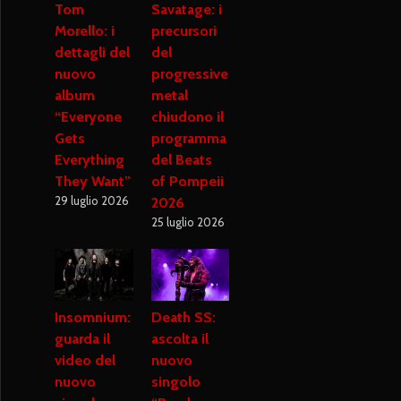
Tom
Savatage: i
Morello: i
precursori
dettagli del
del
nuovo
progressive
album
metal
“Everyone
chiudono il
Gets
programma
Everything
del Beats
They Want”
of Pompeii
29 luglio 2026
2026
25 luglio 2026
Insomnium:
Death SS:
guarda il
ascolta il
video del
nuovo
nuovo
singolo