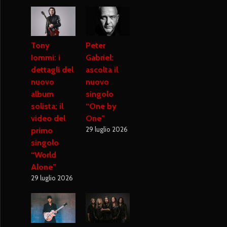
Tony
Peter
Iommi: i
Gabriel:
dettagli del
ascolta il
nuovo
nuovo
album
singolo
solista; il
“One by
video del
One”
29 luglio 2026
primo
singolo
“World
Alone”
29 luglio 2026