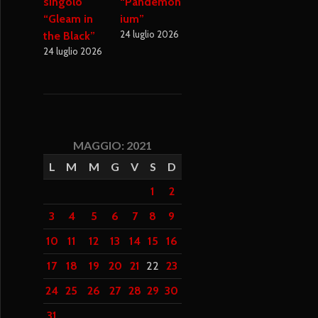
singolo
“Pandemon
“Gleam in
ium”
24 luglio 2026
the Black”
24 luglio 2026
MAGGIO: 2021
L
M
M
G
V
S
D
1
2
3
4
5
6
7
8
9
10
11
12
13
14
15
16
17
18
19
20
21
22
23
24
25
26
27
28
29
30
31