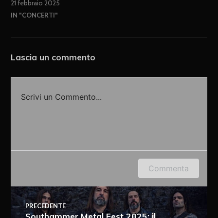
21 febbraio 2025
IN "CONCERTI"
Lascia un commento
Scrivi un Commento...
Accedi o fornisci il tuo nome o indirizzo e-mail
Commenta
per lasciare un commento.
PRECEDENTE
Southammer Metal Fest 2025: il