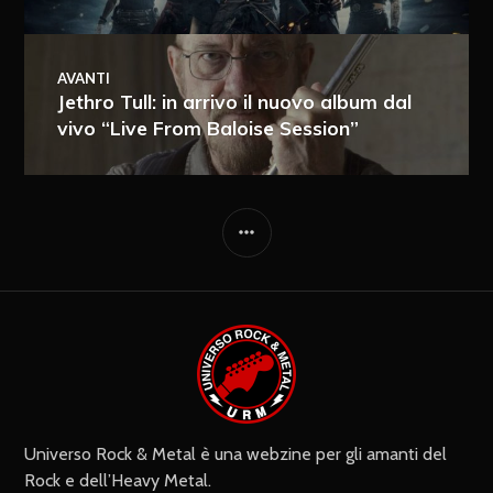
AVANTI
Jethro Tull: in arrivo il nuovo album dal
vivo “Live From Baloise Session”
Ricevi i nuovi articoli via e-mail
Immediata
Giornalmente
Ricevi i nuovi commenti via e-mail
Settimanalmente
Do il mio consenso affinché un
cookie salvi i miei dati (nome, e-mail,
sito web) per il prossimo commento.
Universo Rock & Metal è una webzine per gli amanti del
Rock e dell’Heavy Metal.