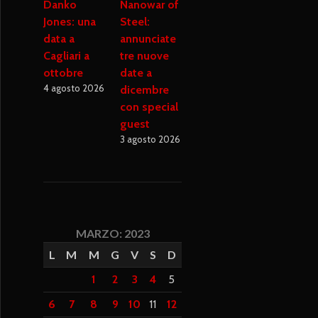
Danko
Nanowar of
Jones: una
Steel:
data a
annunciate
Cagliari a
tre nuove
ottobre
date a
4 agosto 2026
dicembre
con special
guest
3 agosto 2026
MARZO: 2023
L
M
M
G
V
S
D
1
2
3
4
5
6
7
8
9
10
11
12