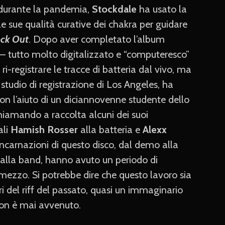
i durante la pandemia,
Stockdale
ha usato la
le sue qualità curative dei chakra per guidare
ck Out
. Dopo aver completato l’album
 – tutto molto digitalizzato e “computeresco”
ri-registrare le tracce di batteria dal vivo, ma
studio di registrazione di Los Angeles, ha
con l’aiuto di un diciannovenne studente dello
hiamando a raccolta alcuni dei suoi
ali
Hamish Rosser
alla batteria e
Alexx
incarnazioni di questo disco, dal demo alla
 alla band, hanno avuto un periodo di
mezzo. Si potrebbe dire che questo lavoro sia
i del riff del passato, quasi un immaginario
non è mai avvenuto.