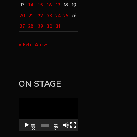
13
14
15
16
17
18
19
20
21
22
23
24
25
26
27
28
29
30
31
« Feb
Apr »
ON STAGE
V
i
d
e
00:
22:
00
57
o