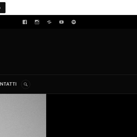
a
tal
NTATTI