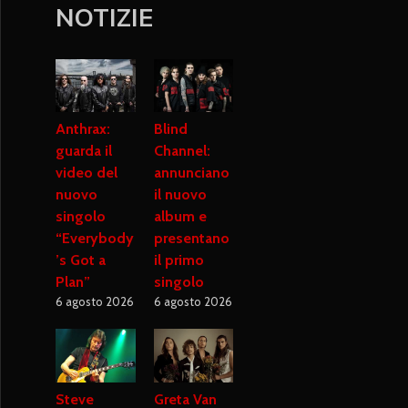
NOTIZIE
Anthrax:
Blind
guarda il
Channel:
video del
annunciano
nuovo
il nuovo
singolo
album e
“Everybody
presentano
’s Got a
il primo
Plan”
singolo
6 agosto 2026
6 agosto 2026
Steve
Greta Van