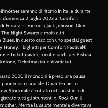
lfmother
saranno di ritorno in Italia durante
i
:
domenica 2 luglio 2023 al Comfort
di Ferrara
– insieme a
Jack Johnson
,
Glen
 & The Night Sweats
e molti altri –
a Blues
, in questo caso con uno
special guest
ty Honey
. I
biglietti
per
Comfort Festival
®
one
e
Ticketmaster
, mentre quelli per
Pistoia
cketone
,
Ticketmaster
e
Vivaticket
.
arzo 2020 il mondo si è preso una pausa
lla pandemia mondiale. Durante questo
rew Stockdale
è entrato nel suo studio di
gistrato tutti gli strumenti di
Rock Out
, il
fmother
. Mentre la salute mentale diventava