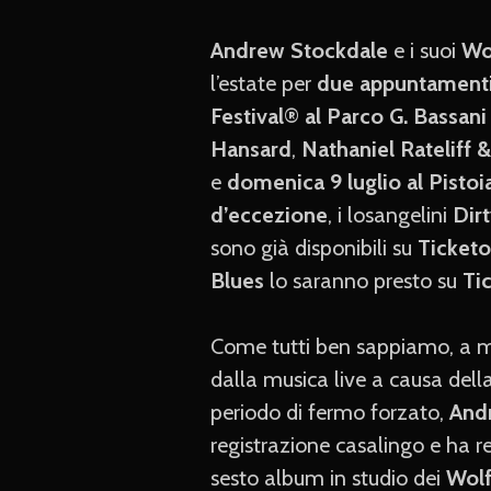
Andrew Stockdale
e i suoi
Wo
l’estate per
due appuntament
Festival
®
al Parco G. Bassani 
Hansard
,
Nathaniel Rateliff
e
domenica 9 luglio al Pistoi
d’eccezione
, i losangelini
Dir
sono già disponibili su
Ticket
Blues
lo saranno presto su
Ti
Come tutti ben sappiamo, a m
dalla musica live a causa de
periodo di fermo forzato,
And
registrazione casalingo e ha re
sesto album in studio dei
Wol