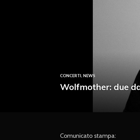
CONCERTI
,
NEWS
Wolfmother: due date
Comunicato stampa: