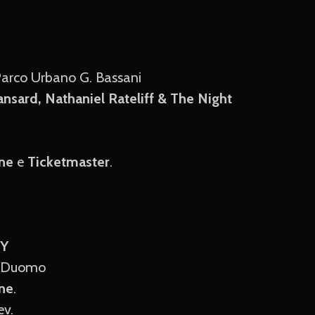
Parco Urbano G. Bassani
ard, Nathaniel Rateliff & The Night
ne
e
Ticketmaster
.
EY
za Duomo
ne
.
ev.