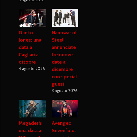
Danko
Nanowar of
Jones: una
Steel:
data a
annunciate
Cagliari a
tre nuove
ottobre
date a
4 agosto 2026
dicembre
con special
guest
3 agosto 2026
Megadeth:
Avenged
una data a
Sevenfold: