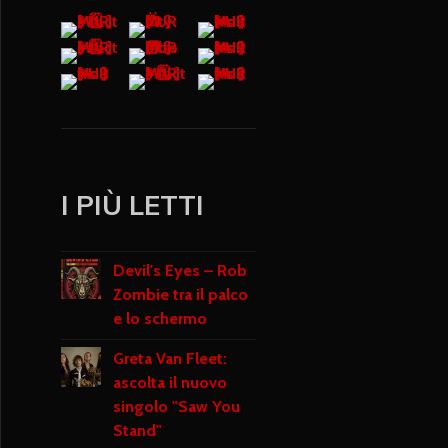
I PIÙ LETTI
Devil's Eyes – Rob
Zombie tra il palco
e lo schermo
Greta Van Fleet:
ascolta il nuovo
singolo "Saw You
Stand"