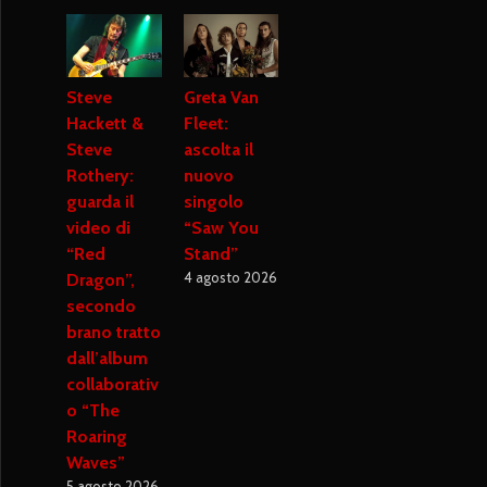
Steve
Greta Van
Hackett &
Fleet:
Steve
ascolta il
Rothery:
nuovo
guarda il
singolo
video di
“Saw You
“Red
Stand”
4 agosto 2026
Dragon”,
secondo
brano tratto
dall’album
collaborativ
o “The
Roaring
Waves”
5 agosto 2026