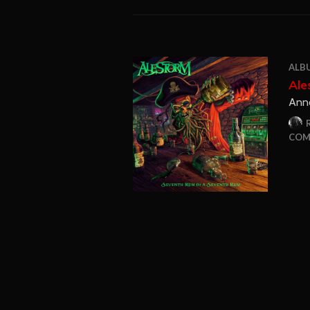
ALB
Ale
Anno
COM