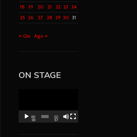
18
19
20
21
22
23
24
25
26
27
28
29
30
31
« Giu
Ago »
ON STAGE
V
i
d
e
00:
22:
00
57
o
P
l