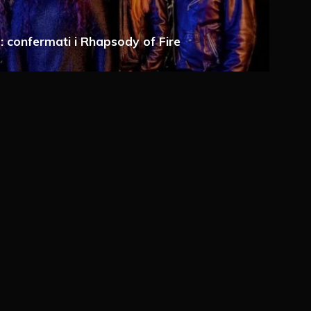
a e-mail
 confermati i Rhapsody of Fire
 via e-mail
ché un cookie salvi i miei dati (nome, e-mail,
imo commento.