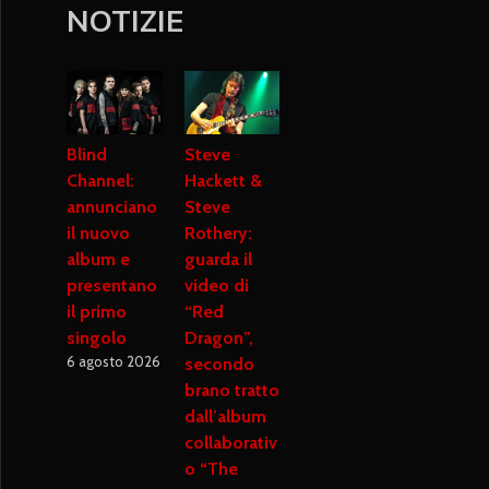
NOTIZIE
Blind
Steve
Channel:
Hackett &
annunciano
Steve
il nuovo
Rothery:
album e
guarda il
presentano
video di
il primo
“Red
singolo
Dragon”,
6 agosto 2026
secondo
brano tratto
dall’album
collaborativ
o “The