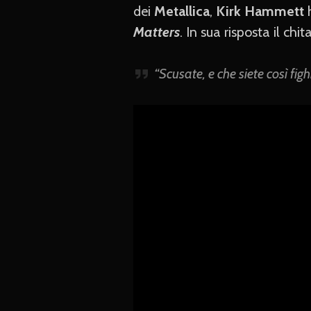
dei
Metallica
,
Kirk Hammett
h
Matters
. In sua risposta il chi
“Scusate, e che siete così fig