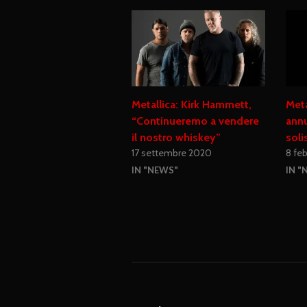
Metallica: Kirk Hammett,
Meta
“Continueremo a vendere
annu
il nostro whiskey”
soli
17 settembre 2020
8 fe
IN "NEWS"
IN "