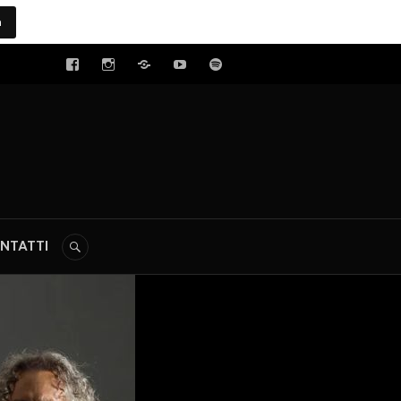
a
tal
NTATTI