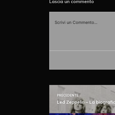
Lascia un commento
Scrivi un Commento...
Accedi o fornisci il tuo nome o
PRECEDENTE
Led Zeppelin – La biografia