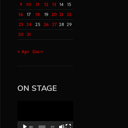
9
10
11
12
13
14
15
16
17
18
19
20
21
22
23
24
25
26
27
28
29
30
31
« Apr
Giu »
ON STAGE
V
i
d
e
00:
22: