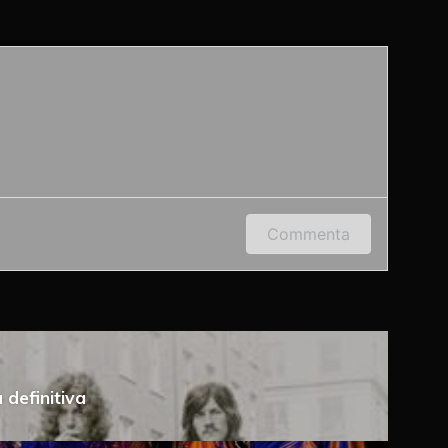
 indirizzo e-mail per lasciare un commento.
Commenta
 definitiva