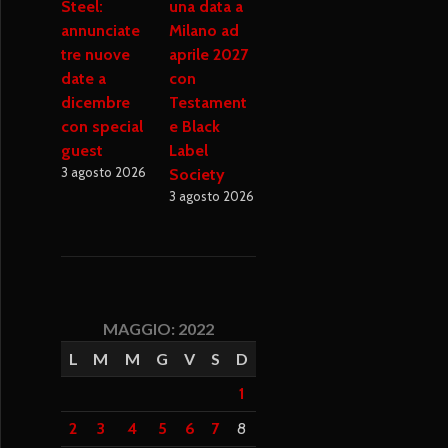
Steel:
una data a
annunciate
Milano ad
tre nuove
aprile 2027
date a
con
dicembre
Testament
con special
e Black
guest
Label
3 agosto 2026
Society
3 agosto 2026
MAGGIO: 2022
L
M
M
G
V
S
D
1
2
3
4
5
6
7
8