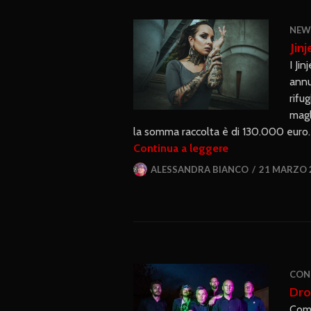
NEW
Jin
I Ji
annu
rifu
magl
la somma raccolta è di 130.000 euro. L
Continua a leggere
ALESSANDRA BIANCO
21 MARZO 
CON
Dro
Comu