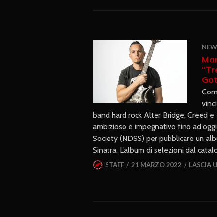
NEW
Mar
“Tr
Got
Comu
vinc
band hard rock Alter Bridge, Creed e
ambizioso e impegnativo fino ad ogg
Society (NDSS) per pubblicare un albu
Sinatra. L’album di selezioni dal cata
STAFF
21 MARZO 2022
LASCIA