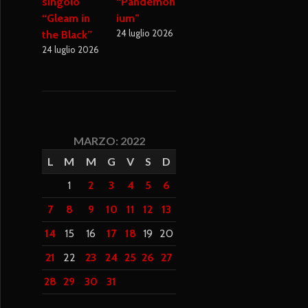
singolo
“Pandemon
“Gleam in
ium”
24 luglio 2026
the Black”
24 luglio 2026
MARZO: 2022
L
M
M
G
V
S
D
1
2
3
4
5
6
7
8
9
10
11
12
13
14
15
16
17
18
19
20
21
22
23
24
25
26
27
28
29
30
31