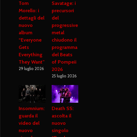
Tom
Savatage: i
Morello: i
precursori
dettagli del
del
nuovo
progressive
album
metal
“Everyone
chiudono il
Gets
programma
Everything
del Beats
They Want”
of Pompeii
29 luglio 2026
2026
25 luglio 2026
Insomnium:
Death SS:
guarda il
ascolta il
video del
nuovo
nuovo
singolo