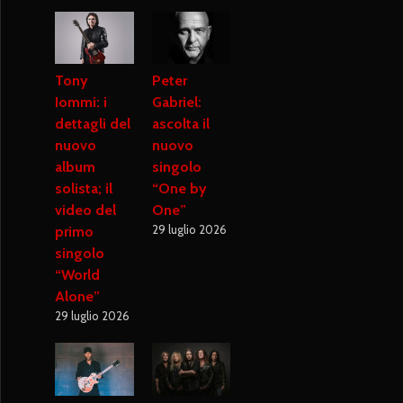
Tony
Peter
Iommi: i
Gabriel:
dettagli del
ascolta il
nuovo
nuovo
album
singolo
solista; il
“One by
video del
One”
29 luglio 2026
primo
singolo
“World
Alone”
29 luglio 2026