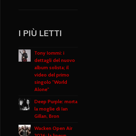
I PIÙ LETTI
Tony Iommi: i
dettagli del nuovo
album solista; il
video del primo
singolo "World
Alone"
Deep Purple: morta
la moglie di Ian
Gillan, Bron
Wacken Open Air
2026: la lineup