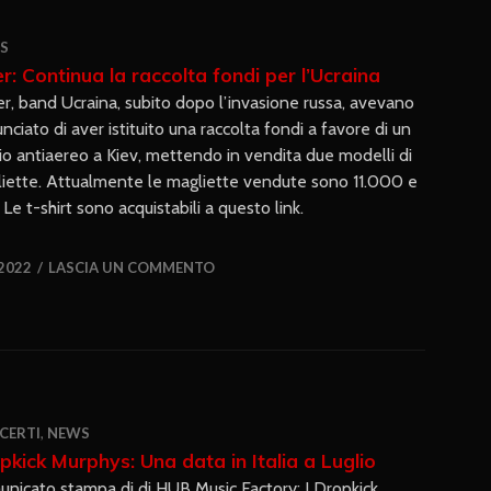
S
jer: Continua la raccolta fondi per l’Ucraina
njer, band Ucraina, subito dopo l’invasione russa, avevano
nciato di aver istituito una raccolta fondi a favore di un
gio antiaereo a Kiev, mettendo in vendita due modelli di
iette. Attualmente le magliette vendute sono 11.000 e
e t-shirt sono acquistabili a questo link.
2022
LASCIA UN COMMENTO
CERTI
,
NEWS
pkick Murphys: Una data in Italia a Luglio
nicato stampa di di HUB Music Factory: I Dropkick