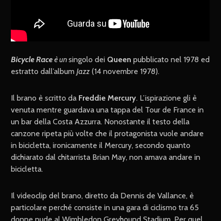
Bicycle Race
è un
singolo dei
Queen
pubblicato nel 1978 ed
estratto dall’album
Jazz
(14 novembre 1978).
Il brano è scritto da
Freddie Mercury
. L’ispirazione gli è
venuta mentre guardava una tappa del Tour de France in
un bar della Costa Azzurra. Nonostante il testo della
canzone ripeta più volte che il protagonista vuole andare
in bicicletta, ironicamente il Mercury, secondo quanto
dichiarato dal chitarrista Brian May, non amava andare in
bicicletta.
Il videoclip del brano, diretto da Dennis de Vallance, è
particolare perché consiste in una gara di ciclismo tra 65
donne nude al Wimbledon Greyhound Stadium. Per quel