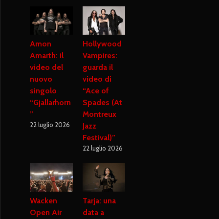
Amon
Hollywood
Amarth: il
Vampires:
video del
guarda il
nuovo
video di
singolo
“Ace of
“Gjallarhorn
Spades (At
”
Montreux
22 luglio 2026
Jazz
Festival)”
22 luglio 2026
Wacken
Tarja: una
Open Air
data a