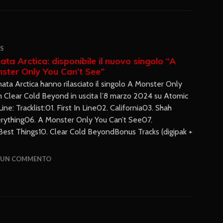
S
ata Arctica: disponibile il nuovo singolo “A
ster Only You Can’t See”
nata Arctica hanno rilasciato il singolo A Monster Only
m Clear Cold Beyond in uscita l’8 marzo 2024 su Atomic
Line: Tracklist:01. First In Line02. California03. Shah
rything06. A Monster Only You Can’t See07.
est Things10. Clear Cold BeyondBonus Tracks (digipak +
A UN COMMENTO