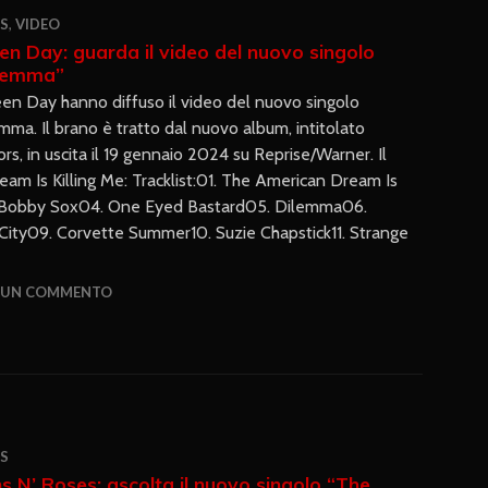
S
,
VIDEO
en Day: guarda il video del nuovo singolo
lemma”
een Day hanno diffuso il video del nuovo singolo
mma. Il brano è tratto dal nuovo album, intitolato
ors, in uscita il 19 gennaio 2024 su Reprise/Warner. Il
m Is Killing Me: Tracklist:01. The American Dream Is
3. Bobby Sox04. One Eyed Bastard05. Dilemma06.
ity09. Corvette Summer10. Suzie Chapstick11. Strange
A UN COMMENTO
S
s N’ Roses: ascolta il nuovo singolo “The