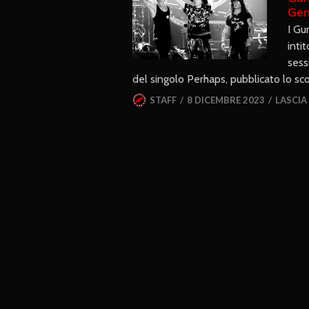
Gen
I Gu
inti
sess
del singolo Perhaps, pubblicato lo sc
STAFF
8 DICEMBRE 2023
LASCI