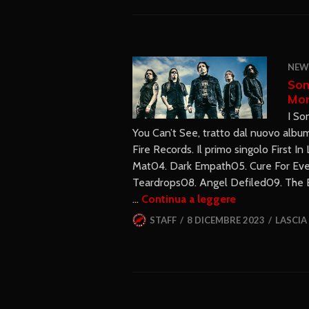
NEW
Son
Mon
I So
You Can’t See, tratto dal nuovo albu
Fire Records. Il primo singolo First In 
Mat04. Dark Empath05. Cure For Eve
Teardrops08. Angel Defiled09. The B
…
Continua a leggere
STAFF
8 DICEMBRE 2023
LASCI