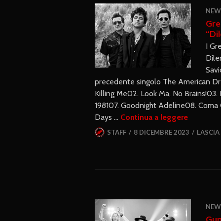
NEW
Gre
“Di
I Gr
Dile
Savi
precedente singolo The American Drea
Killing Me02. Look Ma, No Brains!0
198107. Goodnight Adeline08. Coma C
Days …
Continua a leggere
STAFF
8 DICEMBRE 2023
LASCI
NEW
Gun