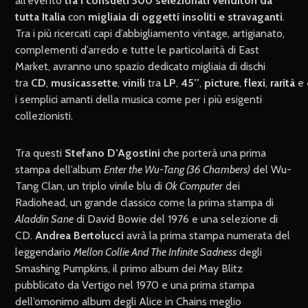
all’evento
tra i consueti 300 selezionati venditori da
tutta Italia
con
migliaia di oggetti insoliti e stravaganti
.
Tra i più ricercati capi d’abbigliamento vintage, artigianato,
complementi d’arredo e tutte le particolarità di East
Market, avranno uno spazio dedicato migliaia di dischi
tra
CD
,
musicassette
,
vinili
tra
LP
,
45’’
,
picture
,
flexi
,
rarità
e
i semplici amanti della musica come per i più esigenti
collezionisti.
Tra questi
Stefano D’Agostini
che porterà una prima
stampa dell’album
Enter the Wu-Tang (36 Chambers)
del Wu-
Tang Clan, un triplo vinile blu di
Ok Computer
dei
Radiohead, un grande classico come la prima stampa di
Aladdin Sane
di David Bowie del 1976 e una selezione di
CD.
Andrea Bertolucci
avrà la prima stampa numerata del
leggendario
Mellon Collie And The Infinite Sadness
degli
Smashing Pumpkins, il primo album dei May Blitz
pubblicato da Vertigo nel 1970 e una prima stampa
dell’omonimo album degli Alice in Chains meglio