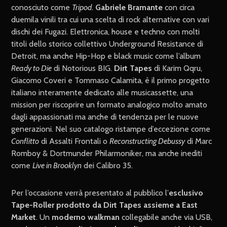
conosciuto come
Tripod
.
Gabriele Bramante
con circa
duemila vinili tra cui una scelta di rock alternative con vari
dischi dei Fugazi. Elettronica, house e techno con molti
titoli dello storico collettivo Underground Resistance di
Detroit, ma anche Hip-Hop e black music come l’album
Ready to Die
di Notorious BIG.
Dirt Tapes
di Karim Qqru,
Giacomo Coveri e Tommaso Calamita, è il primo progetto
italiano interamente dedicato alle musicassette, una
mission per riscoprire un formato analogico molto amato
dagli appassionati ma anche di tendenza per le nuove
generazioni. Nel suo catalogo ristampe d’eccezione come
Conflitto
di Assalti Frontali o
Reconstructing Debussy
di Marc
Romboy & Dortmunder Philarmoniker, ma anche inediti
come
Live in Brooklyn
dei Calibro 35.
Per l’occasione verrà presentato al pubblico l’
esclusivo
Tape-Roller prodotto da Dirt Tapes assieme a East
Market
. Un
moderno walkman
collegabile anche via USB,