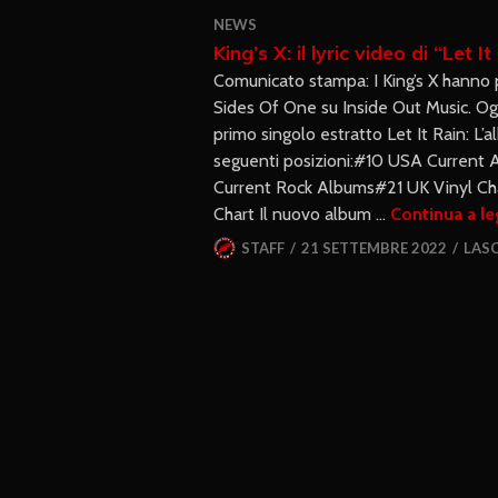
NEWS
King’s X: il lyric video di “Let I
Comunicato stampa: I King’s X hanno 
Sides Of One su Inside Out Music. Oggi
primo singolo estratto Let It Rain: L’a
seguenti posizioni:#10 USA Curren
Current Rock Albums#21 UK Vinyl C
Chart Il nuovo album …
Continua a l
STAFF
21 SETTEMBRE 2022
LAS