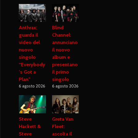
Anthrax:
Blind
guarda il
Channel:
video del
annunciano
nuovo
il nuovo
singolo
album e
“Everybody
presentano
’s Got a
il primo
Plan”
singolo
6 agosto 2026
6 agosto 2026
Steve
Greta Van
Hackett &
Fleet:
Steve
ascolta il