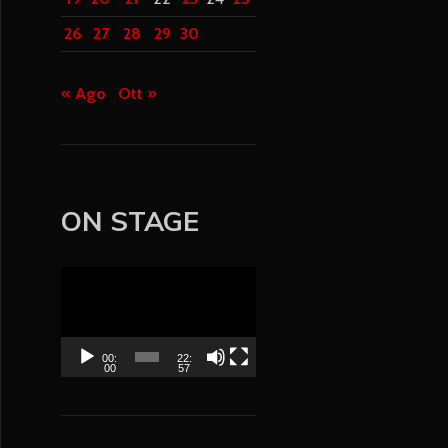
26
27
28
29
30
« Ago
Ott »
ON STAGE
V
i
d
e
00:
22:
00
57
o
P
l
a