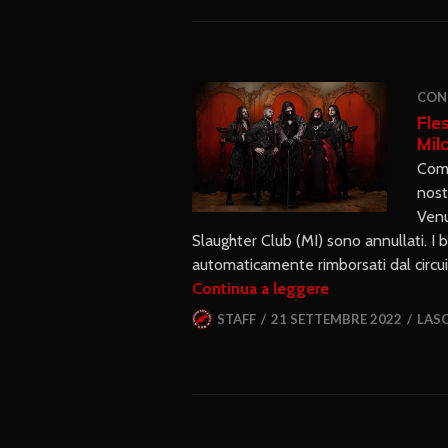
CON
Fle
Mil
Comu
nost
Venu
Slaughter Club (MI) sono annullati. I b
automaticamente rimborsati dal circuit
Continua a leggere
STAFF
21 SETTEMBRE 2022
LAS