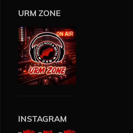
y
URM ZONE
e
r
INSTAGRAM