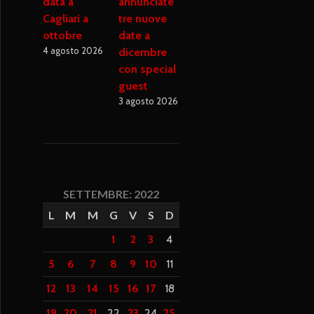
data a
annunciate
Cagliari a
tre nuove
ottobre
date a
4 agosto 2026
dicembre
con special
guest
3 agosto 2026
SETTEMBRE: 2022
L
M
M
G
V
S
D
1
2
3
4
5
6
7
8
9
10
11
12
13
14
15
16
17
18
19
20
21
22
23
24
25