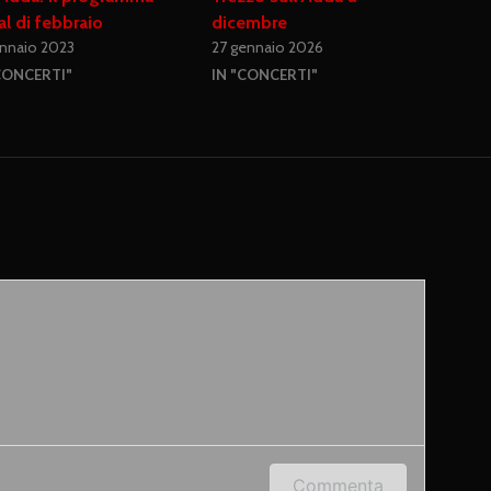
l di febbraio
dicembre
ennaio 2023
27 gennaio 2026
CONCERTI"
IN "CONCERTI"
 indirizzo e-mail per lasciare un commento.
Commenta