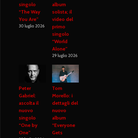
singolo
album
“The Way
solista; il
You Are”
video del
30 luglio 2026
primo
singolo
“World
Alone”
29 luglio 2026
Peter
Tom
Gabriel:
Morello: i
ascolta il
dettagli del
nuovo
nuovo
singolo
album
“One by
“Everyone
One”
Gets