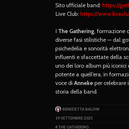
Sito ufficiale band:
https://gat
Live Club:
https://www.liveclub
I
The Gathering
, formazione 
diverse fasi stilistiche — dal 
psichedelia e sonorità elettro
influenti e sfaccettate della 
uno dei loro album più iconici e
potente a quell’era, in formaz
voce di
Anneke
per celebrare 
storia della band.
BENEDETTA BALDIN
19 SETTEMBRE 2025
THE GATHERING