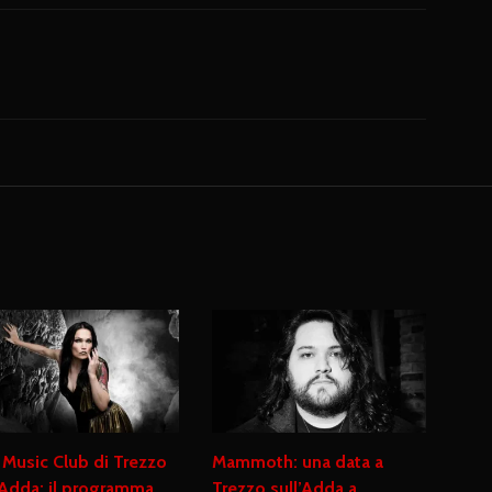
 Music Club di Trezzo
Mammoth: una data a
’Adda: il programma
Trezzo sull’Adda a