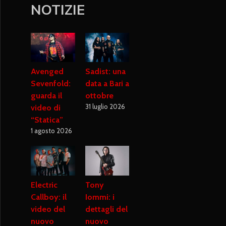
NOTIZIE
Avenged
Sadist: una
Sevenfold:
data a Bari a
guarda il
ottobre
31 luglio 2026
video di
“Statica”
1 agosto 2026
Electric
Tony
Callboy: il
Iommi: i
video del
dettagli del
nuovo
nuovo