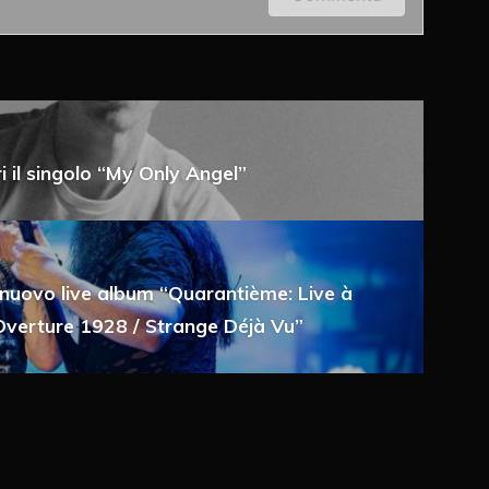
 il singolo “My Only Angel”
a e-mail
l nuovo live album “Quarantième: Live à
 “Overture 1928 / Strange Déjà Vu”
 via e-mail
ché un cookie salvi i miei dati (nome, e-mail,
imo commento.