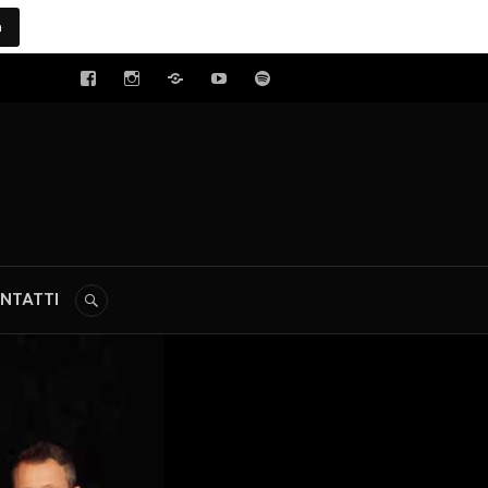
a
tal
NTATTI