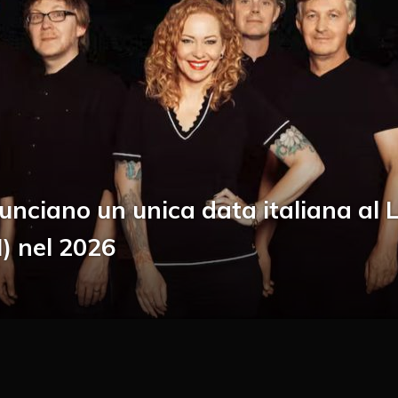
nciano un unica data italiana al L
I) nel 2026