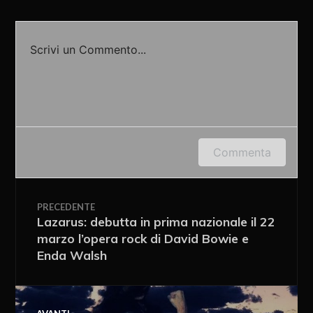
Scrivi un Commento...
Accedi o fornisci il tuo nome o indirizzo e-mail
Commenta
per lasciare un commento.
PRECEDENTE
Lazarus: debutta in prima nazionale il 22
marzo l’opera rock di David Bowie e
Enda Walsh