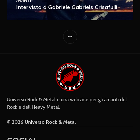
AVANTI
Intervista a Gabriele Gabriels Crisafulli
Ricevi i nuovi articoli via e-mail
Immediata
Giornalmente
Ricevi i nuovi commenti via e-mail
Settimanalmente
Do il mio consenso affinché un
cookie salvi i miei dati (nome, e-mail,
sito web) per il prossimo commento.
Universo Rock & Metal è una webzine per gli amanti del
Rock e dell’Heavy Metal.
© 2026 Universo Rock & Metal