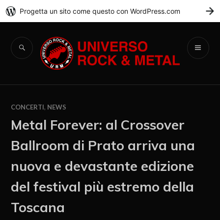
Progetta un sito come questo con WordPress.com
C
Universo Rock &
Metal
CONCERTI
,
NEWS
Metal Forever: al Crossover
Ballroom di Prato arriva una
nuova e devastante edizione
del festival più estremo della
Toscana