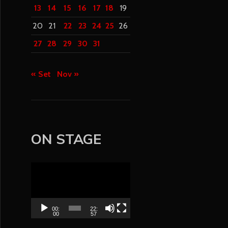
13
14
15
16
17
18
19
20
21
22
23
24
25
26
27
28
29
30
31
« Set
Nov »
ON STAGE
V
i
d
e
00:
22:
00
57
o