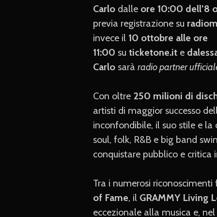
Carlo
dalle
ore 10:00 dell’8 
previa registrazione su
radiom
invece il
10 ottobre alle ore
11:00
su
ticketone.it
e
daless
Carlo
sarà
radio partner ufficial
Con oltre
250 milioni di disc
artisti di maggior successo del
inconfondibile, il suo stile e l
soul, folk, R&B e big band swi
conquistare pubblico e critica 
Tra i numerosi riconoscimenti 
of Fame
, il
GRAMMY Living L
eccezionale alla musica e, ne