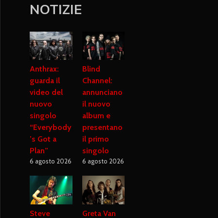
NOTIZIE
Anthrax:
Blind
guarda il
Channel:
video del
annunciano
nuovo
il nuovo
singolo
album e
“Everybody
presentano
’s Got a
il primo
Plan”
singolo
6 agosto 2026
6 agosto 2026
Steve
Greta Van