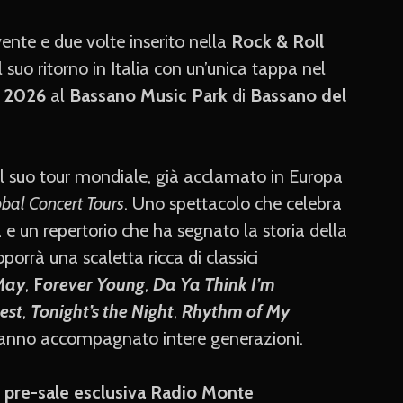
vente e due volte inserito nella
Rock & Roll
l suo ritorno in Italia con un’unica tappa nel
o 2026
al
Bassano Music Park
di
Bassano del
l suo tour mondiale, già acclamato in Europa
bal Concert Tours
. Uno spettacolo che celebra
a e un repertorio che ha segnato la storia della
porrà una scaletta ricca di classici
May
,
F
orever Young
,
Da Ya Think I’m
pest
,
Tonight’s the Night
,
Rhythm of My
 hanno accompagnato intere generazioni.
n
pre-sale esclusiva Radio Monte