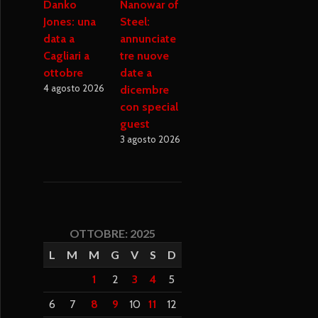
Danko
Nanowar of
Jones: una
Steel:
data a
annunciate
Cagliari a
tre nuove
ottobre
date a
4 agosto 2026
dicembre
con special
guest
3 agosto 2026
OTTOBRE: 2025
L
M
M
G
V
S
D
1
2
3
4
5
6
7
8
9
10
11
12