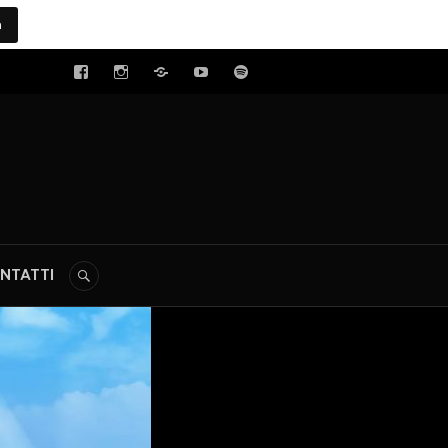
a
tal
NTATTI