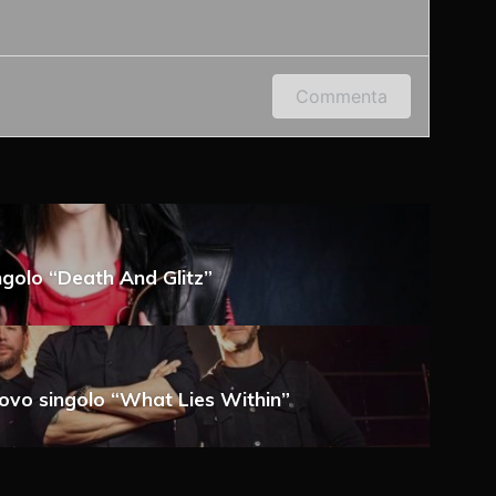
 indirizzo e-mail per lasciare un commento.
Commenta
ngolo “Death And Glitz”
a e-mail
nuovo singolo “What Lies Within”
 via e-mail