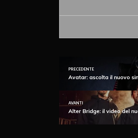
Accedi o fornisci il tuo nome o
PRECEDENTE
Avatar: ascolta il nuovo si
AVANTI
Ricevi i nuovi articoli vi
Alter Bridge: il video del 
Immediata
Giornalmente
Ricevi i nuovi commenti
Settimanalmente