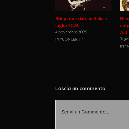
Sting: due date in Italia a
Nirv
luglio 2026
sorp
4 novembre 2025
Aid
31 g
IN "CONCERTI"
IN "
Lascia un commento
Scrivi un Commento...