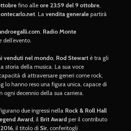
ottobre
fino alle
ore 23:59 del 9 ottobre
,
ontecarlo.net
. La
vendita generale
partirà
androegalli.com
.
Radio Monte
e
dell’evento.
hi venduti nel mondo
,
Rod Stewart
è tra gli
la storia della musica. La sua voce
a capacità di attraversare generi come rock,
ng lo hanno reso una figura unica, capace di
in ogni decennio della sua carriera.
figurano due ingressi nella
Rock & Roll Hall
egend Award
, il
Brit Award
per il contributo
l
2016
, il titolo di
Sir
, conferitogli