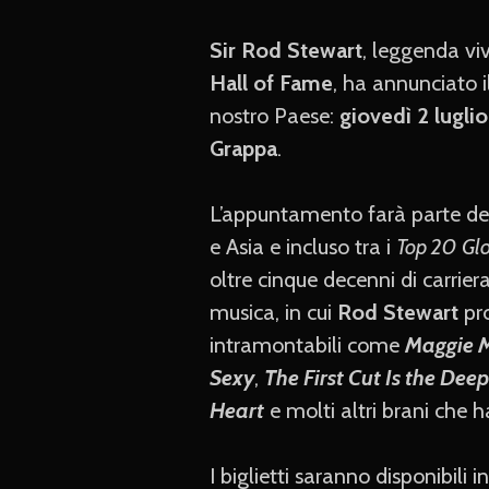
Sir Rod Stewart
, leggenda vi
Hall of Fame
, ha annunciato i
nostro Paese:
giovedì 2 lugli
Grappa
.
L’appuntamento farà parte de
e Asia e incluso tra i
Top 20 Glo
oltre cinque decenni di carrier
musica, in cui
Rod Stewart
pro
intramontabili come
Maggie 
Sexy
,
The First Cut Is the Dee
Heart
e molti altri brani che
I biglietti saranno disponibili i