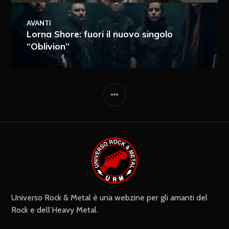
AVANTI
Lorna Shore: fuori il nuovo singolo
“Oblivion”
Ricevi i nuovi articoli via e-mail
Immediata
Giornalmente
Ricevi i nuovi commenti via e-mail
Settimanalmente
Do il mio consenso affinché un
cookie salvi i miei dati (nome, e-mail,
sito web) per il prossimo commento.
Universo Rock & Metal è una webzine per gli amanti del
Rock e dell’Heavy Metal.