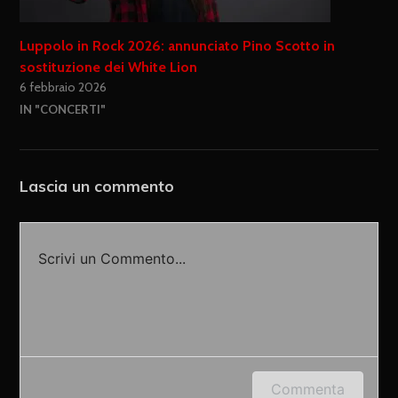
Luppolo in Rock 2026: annunciato Pino Scotto in
sostituzione dei White Lion
6 febbraio 2026
IN "CONCERTI"
Lascia un commento
Scrivi un Commento...
Accedi o fornisci il tuo nome o indirizzo e-mail
Commenta