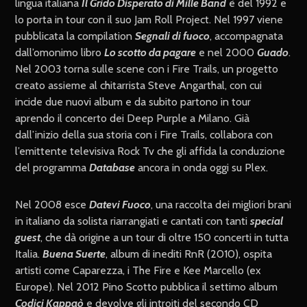
lingua italiana
Il Grido Disperato di Mille Band
è del 1992 e
lo porta in tour con il suo Jam Roll Project. Nel 1997 viene
pubblicata la compilation
Segnali di fuoco
, accompagnata
dall’omonimo libro
Lo scotto da pagare
e nel 2000
Guado
.
Nel 2003 torna sulle scene con i Fire Trails, un progetto
creato assieme al chitarrista Steve Angarthal, con cui
incide due nuovi album e da subito partono in tour
aprendo il concerto dei Deep Purple a Milano. Già
dall’inizio della sua storia con i Fire Trails, collabora con
l’emittente televisiva Rock Tv che gli affida la conduzione
del programma
Database
ancora in onda oggi su Plex.
Nel 2008 esce
Datevi Fuoco
, una raccolta dei migliori brani
in italiano da solista riarrangiati e cantati con tanti
special
guest
, che dà origine a un tour di oltre 150 concerti in tutta
Italia.
Buena Suerte
, album di inediti RnR (2010), ospita
artisti come Caparezza, i The Fire e Kee Marcello (ex
Europe). Nel 2012 Pino Scotto pubblica il settimo album
Codici Kappaò
e devolve gli introiti del secondo CD