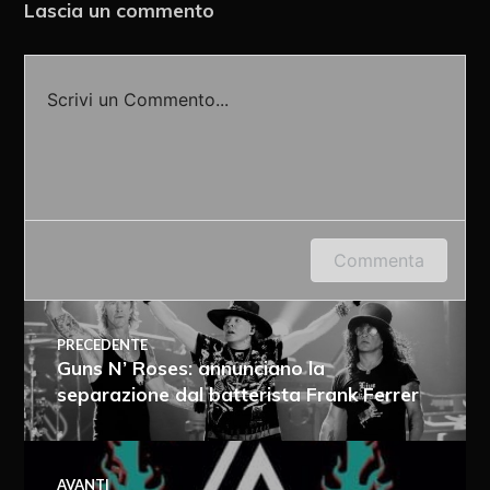
Lascia un commento
Scrivi un Commento...
Accedi o fornisci il tuo nome o indirizzo e-mail
Commenta
per lasciare un commento.
PRECEDENTE
Guns N’ Roses: annunciano la
separazione dal batterista Frank Ferrer
AVANTI