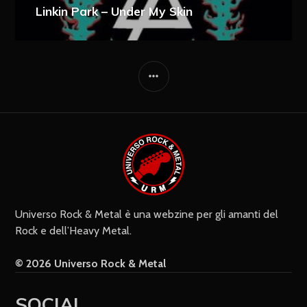
Linkin Park – Under My Skin
Ricevi i nuovi articoli via e-mail
Immediata
Giornalmente
Ricevi i nuovi commenti via e-mail
Settimanalmente
Do il mio consenso affinché un
cookie salvi i miei dati (nome, e-mail,
sito web) per il prossimo commento.
Universo Rock & Metal è una webzine per gli amanti del
Rock e dell’Heavy Metal.
© 2026 Universo Rock & Metal
SOCIAL