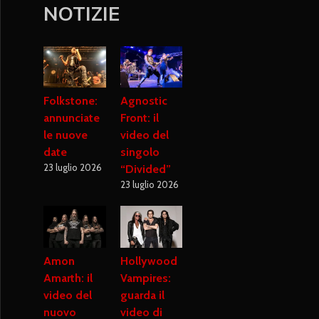
NOTIZIE
Folkstone:
Agnostic
annunciate
Front: il
le nuove
video del
date
singolo
23 luglio 2026
“Divided”
23 luglio 2026
Amon
Hollywood
Amarth: il
Vampires:
video del
guarda il
nuovo
video di