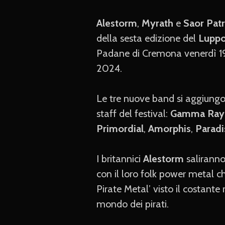
Alestorm
,
Myrath
e
Saor Pat
della sesta edizione del
Luppo
Padane di Cremona venerdì 19 
2024.
Le tre nuove band si aggiungo
staff del festival:
Gamma Ray
Primordial
,
Amorphis
,
Paradi
I britannici
Alestorm
saliranno
con il loro folk power metal ch
Pirate Metal’ visto il costante
mondo dei pirati.