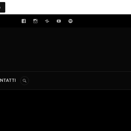
a
tal
NTATTI