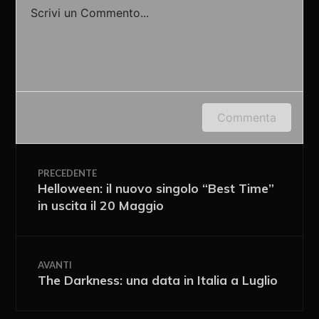
Scrivi un Commento...
Accedi o fornisci il tuo nome o indirizzo e-mail
Commenta
per lasciare un commento.
PRECEDENTE
Helloween: il nuovo singolo “Best Time”
in uscita il 20 Maggio
AVANTI
The Darkness: una data in Italia a Luglio
Ricevi i nuovi articoli via e-mail