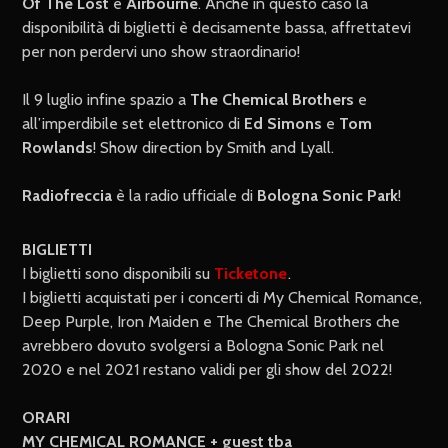
Of The Lost
e
Airbourne
. Anche in questo caso la
disponibilità di biglietti è decisamente bassa, affrettatevi
per non perdervi uno show straordinario!
Il 9 luglio infine spazio a
The Chemical Brothers
e
all’imperdibile set elettronico di
Ed Simons
e
Tom
Rowlands
! Show direction by Smith and Lyall.
Radiofreccia
è la radio ufficiale di
Bologna Sonic Park
!
BIGLIETTI
I biglietti sono disponibili su
Ticketone
.
I biglietti acquistati per i concerti di My Chemical Romance,
Deep Purple, Iron Maiden e The Chemical Brothers che
avrebbero dovuto svolgersi a Bologna Sonic Park nel
2020 e nel 2021 restano validi per gli show del 2022!
ORARI
MY CHEMICAL ROMANCE + guest tba