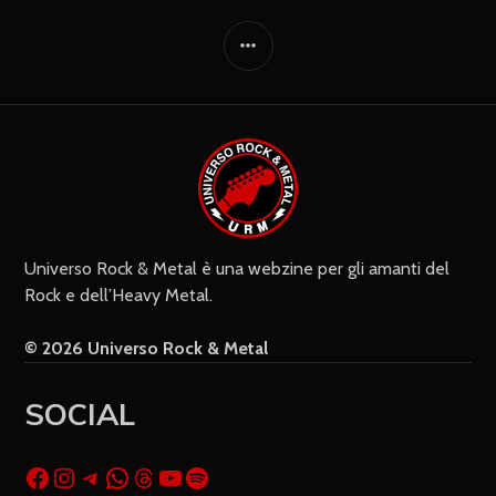
Immediata
Giornalmente
Ricevi i nuovi commenti via e-mail
Settimanalmente
Do il mio consenso affinché un
cookie salvi i miei dati (nome, e-mail,
sito web) per il prossimo commento.
Universo Rock & Metal è una webzine per gli amanti del
Rock e dell’Heavy Metal.
© 2026 Universo Rock & Metal
SOCIAL