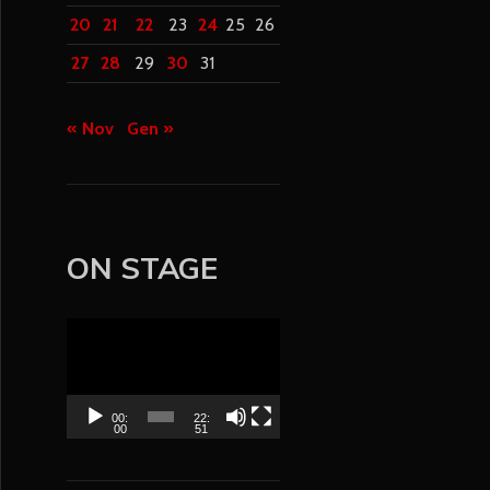
20
21
22
23
24
25
26
27
28
29
30
31
« Nov
Gen »
ON STAGE
V
i
d
e
00:
22:
00
51
o
P
l