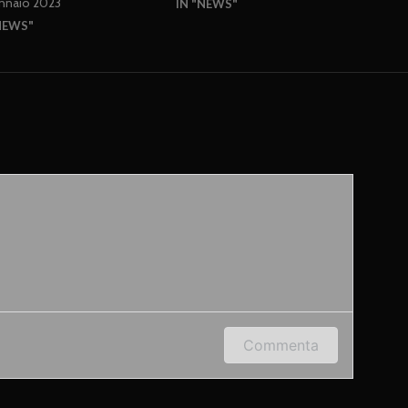
ennaio 2023
IN "NEWS"
NEWS"
 indirizzo e-mail per lasciare un commento.
Commenta