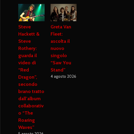
Steve
Greta Van
Hackett &
Fleet:
Steve
ascolta il
Rothery:
nuovo
guarda il
singolo
video di
“Saw You
“Red
Stand”
4 agosto 2026
Dragon”,
secondo
brano tratto
dall’album
collaborativ
o “The
Roaring
Waves”
5 agosto 2026