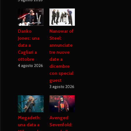
Danko
Nanowar of
Jones: una
Steel:
data a
annunciate
Cagliari a
tre nuove
ottobre
date a
4 agosto 2026
dicembre
con special
guest
3 agosto 2026
Megadeth:
Avenged
una data a
Sevenfold: