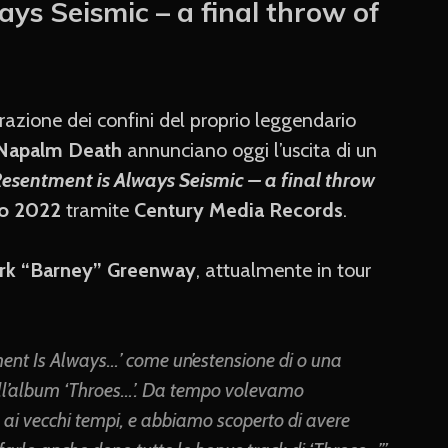
ys Seismic – a final throw of
azione dei confini del proprio leggendario
Napalm Death
annunciano oggi l’uscita di un
esentment is Always Seismic – a final throw
io 2022
tramite
Century Media Records
.
rk “Barney” Greenway
, attualmente in tour
ent Is Always…’ come un’estensione di o una
ll’album ‘Throes…’. Da tempo volevamo
ai vecchi tempi, e abbiamo scoperto di avere