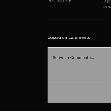
13 g
IN "CONCERTI"
IN "
Lascia un commento
Scrivi un Commento...
Accedi o fornisci il tuo nome o