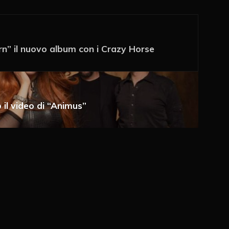
rn” il nuovo album con i Crazy Horse
a e-mail
 il video di “Animus”
 via e-mail
ché un cookie salvi i miei dati (nome, e-mail,
imo commento.