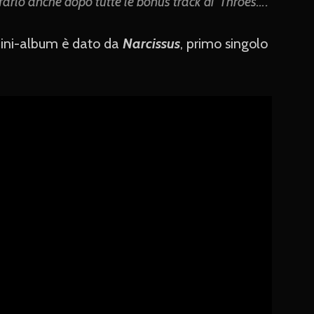
arlo anche dopo tutte le bonus track di ‘Throes…’.”
mini-album è dato da
Narcissus
, primo singolo