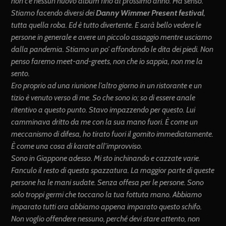
non c’è nessun nuovo album fino al prossimo anno. Ha senso.
Stiamo facendo diversi dei
Danny Wimmer Present festival
,
tutta quella roba. Ed è tutto divertente. E sarà bello vedere le
persone in generale e avere un piccolo assaggio mentre usciamo
dalla pandemia. Stiamo un po’ affondando le dita dei piedi. Non
penso faremo meet-and-greets, non che io sappia, non me la
sento.
Ero proprio ad una riunione l’altro giorno in un ristorante e un
tizio è venuto verso di me. So che sono io; so di essere anale
ritentivo a questo punto. Stavo impazzendo per questo. Lui
camminava dritto da me con la sua mano fuori. È come un
meccanismo di difesa, ho tirato fuori il gomito immediatamente.
È come una cosa di karate all’improvviso.
Sono in Giappone adesso. Mi sto inchinando e cazzate varie.
Fanculo il resto di questa spazzatura. La maggior parte di queste
persone ha le mani sudate. Senza offesa per le persone. Sono
solo troppi germi che toccano la tua fottuta mano. Abbiamo
imparato tutti ora abbiamo appena imparato questo schifo.
Non voglio offendere nessuno, perché devi stare attento, non