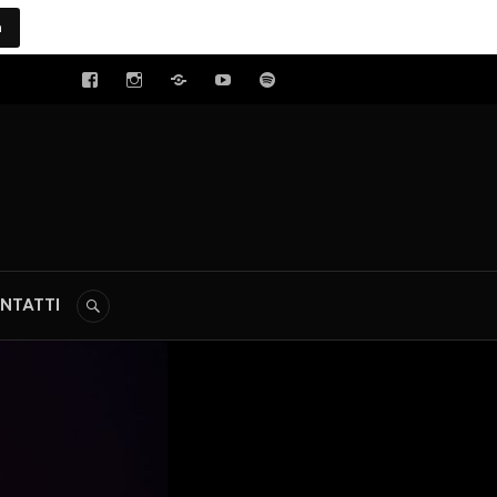
a
tal
NTATTI