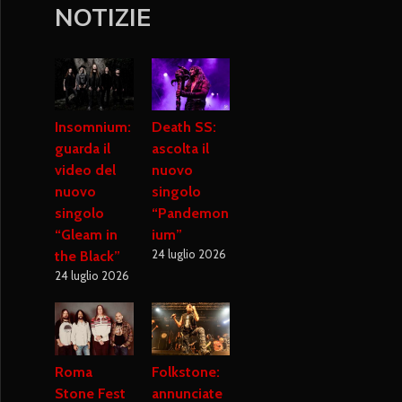
NOTIZIE
Insomnium:
Death SS:
guarda il
ascolta il
video del
nuovo
nuovo
singolo
singolo
“Pandemon
“Gleam in
ium”
24 luglio 2026
the Black”
24 luglio 2026
Roma
Folkstone:
Stone Fest
annunciate