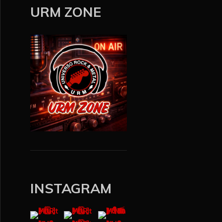
y
URM ZONE
e
r
INSTAGRAM