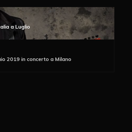
talia a Luglio
a e-mail
aio 2019 in concerto a Milano
 via e-mail
ché un cookie salvi i miei dati (nome, e-mail,
imo commento.