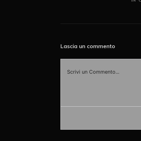
Lascia un commento
Scrivi un Commento...
Accedi o fornisci il tuo nome o