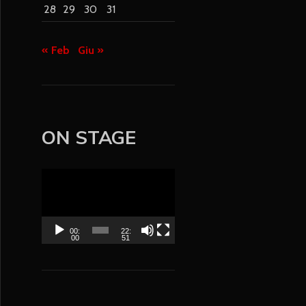
28
29
30
31
« Feb
Giu »
ON STAGE
V
i
d
e
00:
22:
00
51
o
P
l
a