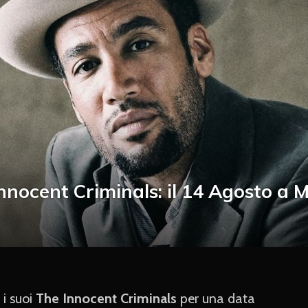
nnocent Criminals: il 14 Agosto a 
 i suoi
The Innocent Criminals
per una data