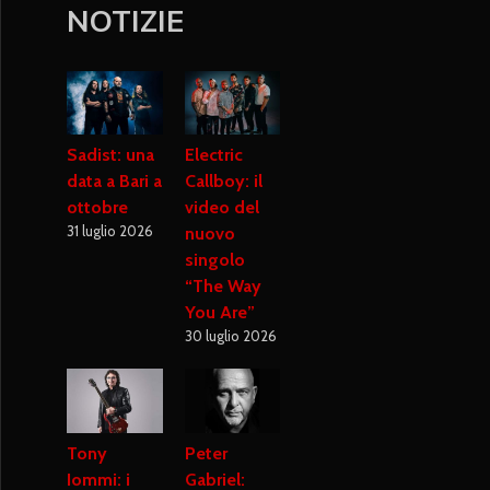
NOTIZIE
Sadist: una
Electric
data a Bari a
Callboy: il
ottobre
video del
31 luglio 2026
nuovo
singolo
“The Way
You Are”
30 luglio 2026
Tony
Peter
Iommi: i
Gabriel: