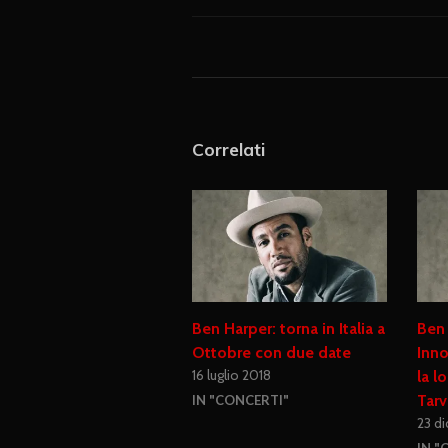
Correlati
Ben Harper: torna in Italia a
Ben
Ottobre con due date
Inno
16 luglio 2018
la l
Tarv
IN "CONCERTI"
23 d
IN "