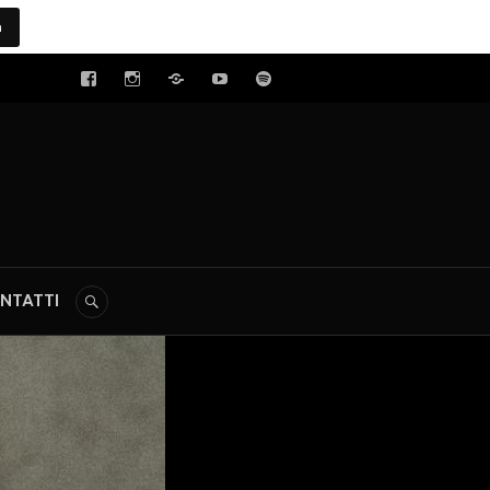
a
tal
NTATTI