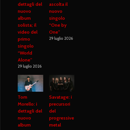
dettagli del
ascolta il
nuovo
nuovo
album
singolo
solista; il
“One by
video del
One”
29 luglio 2026
primo
singolo
“World
Alone”
29 luglio 2026
Tom
Savatage: i
Morello: i
precursori
dettagli del
del
nuovo
progressive
album
metal