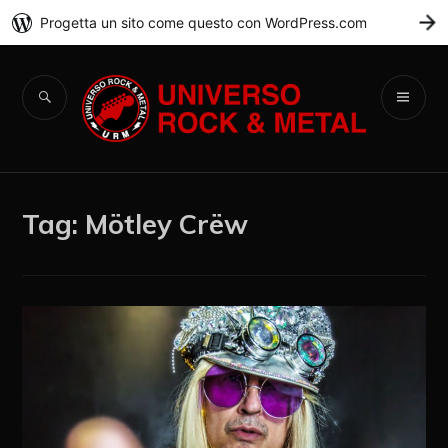
Progetta un sito come questo con WordPress.com
C
Universo Rock &
Metal
Tag:
Mötley Crëw