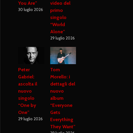
You Are”
video del
30 luglio 2026
primo
singolo
“World
Alone”
29 luglio 2026
Peter
Tom
Gabriel:
Morello: i
ascolta il
dettagli del
nuovo
nuovo
singolo
album
“One by
“Everyone
One”
Gets
29 luglio 2026
Everything
They Want”
29 luglio 2026