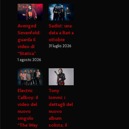
Avenged
Sadist: una
Sevenfold:
data a Bari a
guarda il
ottobre
31 luglio 2026
video di
“Statica”
1 agosto 2026
Electric
Tony
Callboy: il
Iommi: i
video del
dettagli del
nuovo
nuovo
singolo
album
“The Way
solista; il