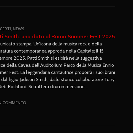
CERTI
,
NEWS
ti Smith: una data al Roma Summer Fest 2025
nicato stampa: Un’icona della musica rock e della
eratura contemporanea approda nella Capitale: il 15
embre 2025, Patti Smith si esibirà nella suggestiva
ice della Cavea dell’Auditorium Parco della Musica Ennio
r Fest. La leggendaria cantautrice proporrà i suoi brani
 dal figlio Jackson Smith, dallo storico collaboratore Tony
Seb Rochford. Si tratterà di un’immersione …
UN COMMENTO