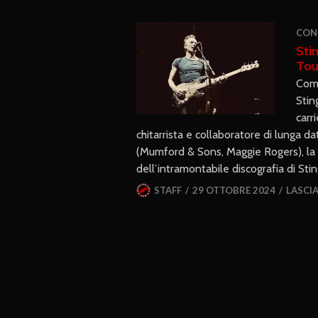
CON
Stin
Tou
Comu
Stin
carr
chitarrista e collaboratore di lunga d
(Mumford & Sons, Maggie Rogers), la ba
dell’intramontabile discografia di Sting
STAFF
29 OTTOBRE 2024
LASCI