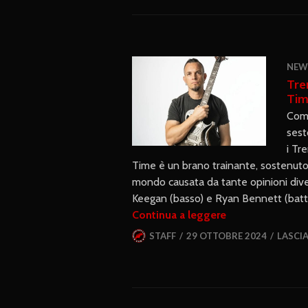
NEW
Tre
Tim
Comu
sest
i Tr
Time è un brano trainante, sostenuto d
mondo causata da tante opinioni diver
Keegan (basso) e Ryan Bennett (batteri
Continua a leggere
STAFF
29 OTTOBRE 2024
LASCI