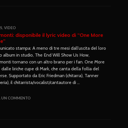
S
,
VIDEO
monti: disponibile il lyric video di “One More
e”
nicato stampa: A meno di tre mesi dall’uscita del loro
o album in studio, The End Will Show Us How,
emonti tornano con un altro brano per i fan. One More
alle liriche cupe di Mark, che canta della follia del
se. Supportato da Eric Friedman (chitarra), Tanner
a), il chitarrista/vocalist/cantautore di …
A UN COMMENTO