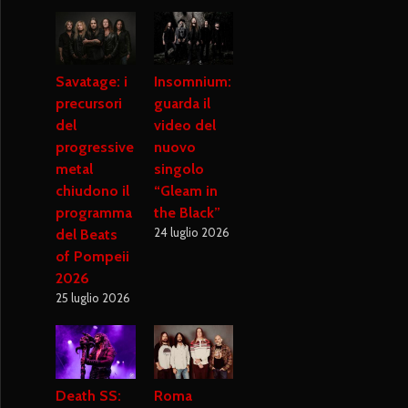
Savatage: i
Insomnium:
precursori
guarda il
del
video del
progressive
nuovo
metal
singolo
chiudono il
“Gleam in
programma
the Black”
24 luglio 2026
del Beats
of Pompeii
2026
25 luglio 2026
Death SS:
Roma