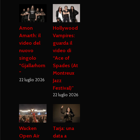
Amon
Hollywood
Amarth: il
Vampires:
video del
guarda il
nuovo
video di
singolo
“Ace of
“Gjallarhorn
Spades (At
”
Montreux
22 luglio 2026
Jazz
Festival)”
22 luglio 2026
Wacken
Tarja: una
Open Air
data a