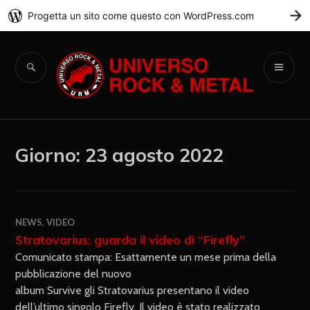
Progetta un sito come questo con WordPress.com
C
Universo Rock &
Metal
Giorno:
23 agosto 2022
NEWS
,
VIDEO
Stratovarius: guarda il video di “Firefly”
Comunicato stampa: Esattamente un mese prima della
pubblicazione del nuovo
album Survive gli Stratovarius presentano il video
dell’ultimo singolo Firefly. Il video è stato realizzato