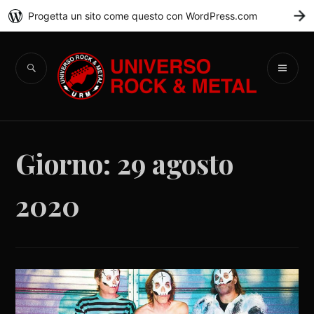
Progetta un sito come questo con WordPress.com
C
Universo Rock &
Metal
Giorno:
29 agosto
2020